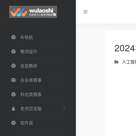
AI导航
20
教师提升
人工智
信息教研
白名单赛事
科创类赛事
老师百宝箱
软件类