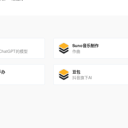
Suno音乐制作
hatGPT的模型
作曲
手办
豆包
抖音旗下AI