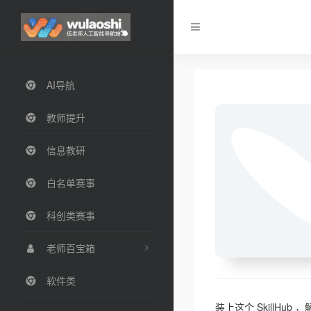
AI导航
教师提升
信息教研
白名单赛事
科创类赛事
老师百宝箱
软件类
装上这个 SkillHub ，